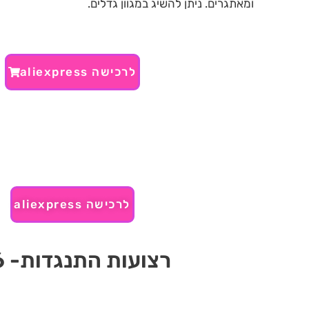
ומאתגרים. ניתן להשיג במגוו
לרכישה aliexpress
לרכישה aliexpress
רצועות התנגדות- ₪56