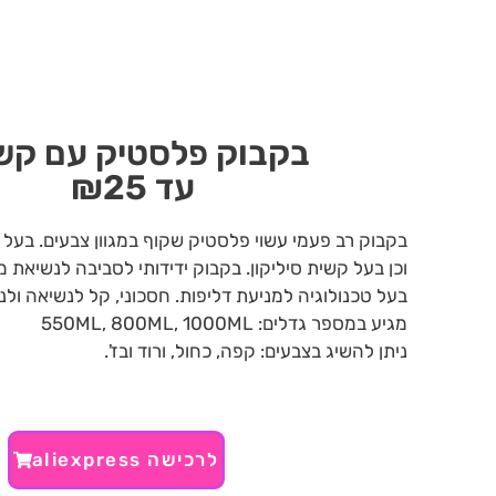
בקבוק פלסטיק עם קש
עד ₪25
בקבוק רב פעמי עשוי פלסטיק שקוף במגוון צבעים. בעל 
וכן בעל קשית סיליקון. בקבוק ידידותי לסביבה לנשיאת מ
בעל טכנולוגיה למניעת דליפות. חסכוני, קל לנשיאה ולניק
מגיע במספר גדלים: 550ML, 800ML, 1000ML
ניתן להשיג בצבעים: קפה, כחול, ורוד ובז'.
לרכישה aliexpress