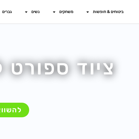
ביטוחים & חופשות
משחקים
נשים
גברים
ציוד ספורט ל
להשוו