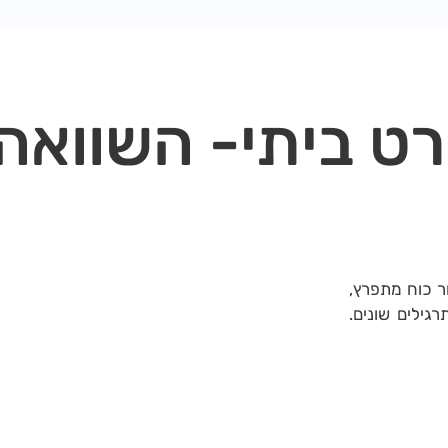
רט ביתי- השוואה
ר כוח מתפרץ,
רגילים שונים.