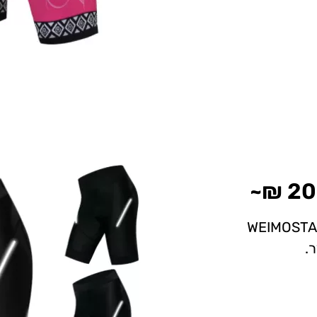
ם בעל ג'ל מרופד WEIMOSTAR 4D
.