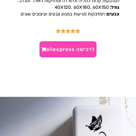
המדבקות קלות לתליה ולהורדה ומחזיקות לאורך זמן רב.
גודל:
40X120, 60X180, 60X150
צבעים:
המדבקות מגיעות במגוון צבעים ועיצובים שונים
לרכישה aliexpress