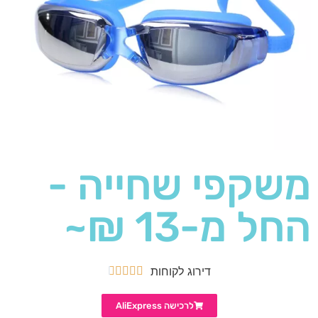
משקפי שחייה -
החל מ-13 ₪~
דירוג לקוחות





לרכישה AliExpress