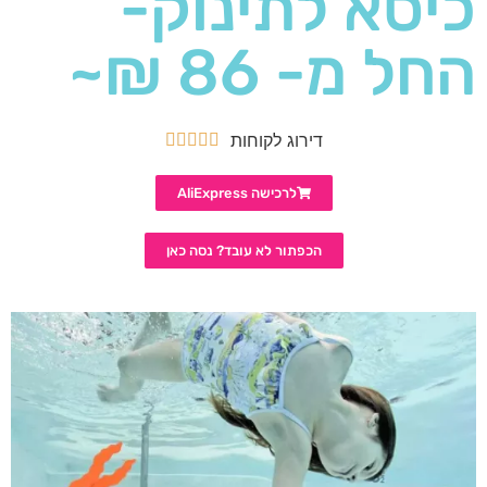
כיסא לתינוק-
החל מ- 86 ₪~
דירוג לקוחות





לרכישה AliExpress
הכפתור לא עובד? נסה כאן