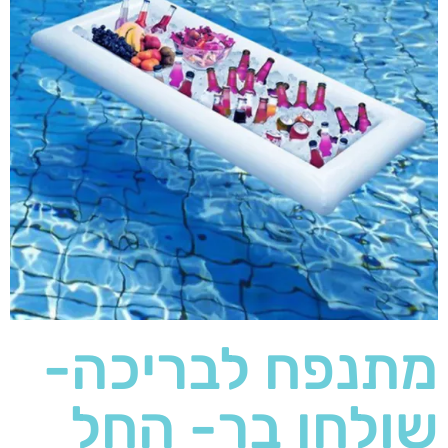
מתנפח לבריכה-
שולחן בר- החל