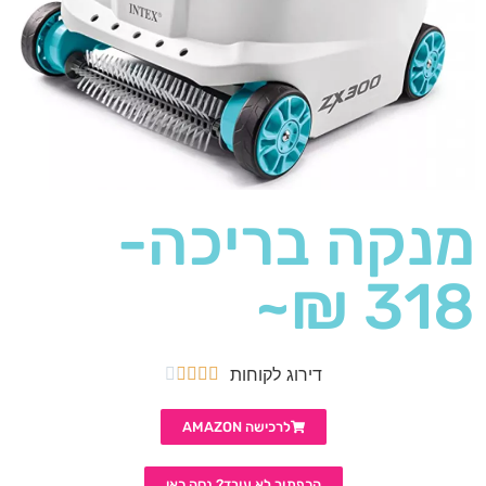
מנקה בריכה-
318 ₪~
דירוג לקוחות





לרכישה AMAZON
הכפתור לא עובד? נסה כאן