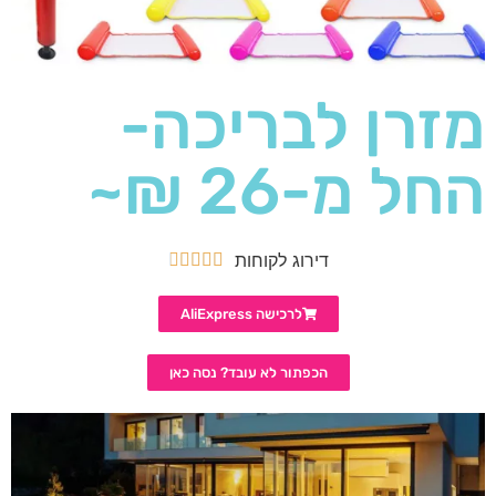
מזרן לבריכה-
החל מ-26 ₪~
דירוג לקוחות





לרכישה AliExpress
הכפתור לא עובד? נסה כאן