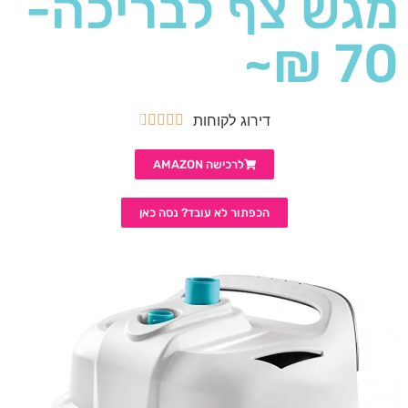
מגש צף לבריכה-
70 ₪~
דירוג לקוחות





לרכישה AMAZON
הכפתור לא עובד? נסה כאן