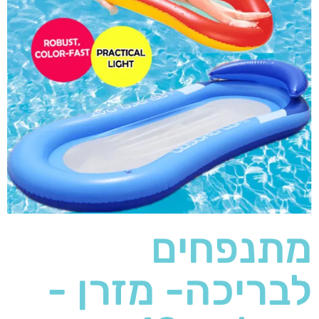
מתנפחים
לבריכה- מזרן -