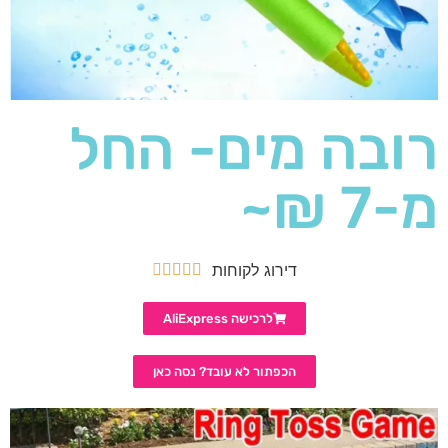
רובה מים- החל
מ-7 ₪~
דירוג לקוחות





לרכישה AliExpress
הכפתור לא עובד? נסה כאן