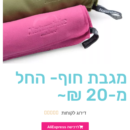
מגבת חוף- החל
מ-20 ₪~
דירוג לקוחות





לרכישה AliExpress