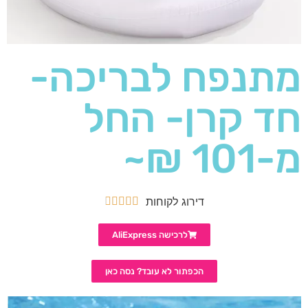
מתנפח לבריכה-
חד קרן- החל
מ-101 ₪~
דירוג לקוחות





לרכישה AliExpress
הכפתור לא עובד? נסה כאן