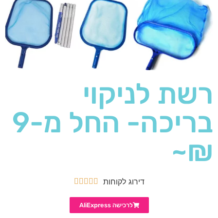
רשת לניקוי
בריכה- החל מ-9
₪~
דירוג לקוחות





לרכישה AliExpress