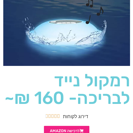
רמקול נייד
לבריכה- 160 ₪~
דירוג לקוחות





לרכישה AMAZON