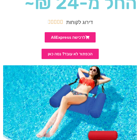
החל מ-24 ₪~
דירוג לקוחות





לרכישה AliExpress
הכפתור לא עובד? נסה כאן