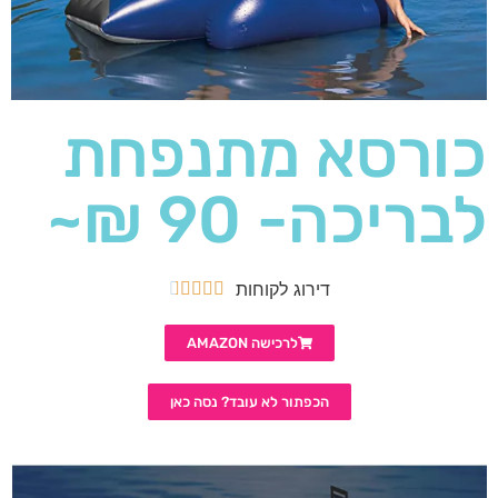
כורסא מתנפחת
לבריכה- 90 ₪~
דירוג לקוחות





לרכישה AMAZON
הכפתור לא עובד? נסה כאן