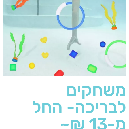
משחקים
לבריכה- החל
מ-13 ₪~