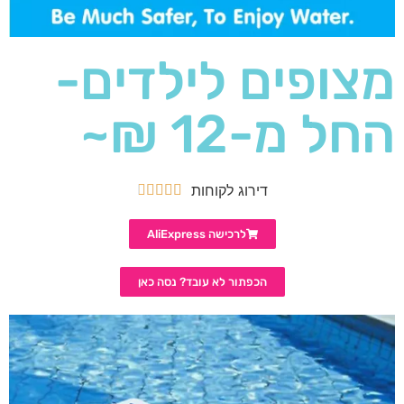
מצופים לילדים-
החל מ-12 ₪~
דירוג לקוחות





לרכישה AliExpress
הכפתור לא עובד? נסה כאן