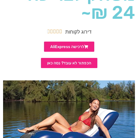
24 ₪~
דירוג לקוחות





לרכישה AliExpress
הכפתור לא עובד? נסה כאן