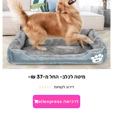
מיטה לכלב- החל מ-37 ₪~
דירוג לקוחות





לרכישה aliexpress