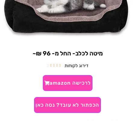
מיטה לכלב- החל מ- 96 ₪~
דירוג לקוחות





לרכישה amazon
הכפתור לא עובד? נסה כאן