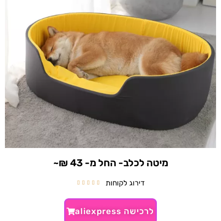
מיטה לכלב- החל מ- 43 ₪~
דירוג לקוחות





לרכישה aliexpress