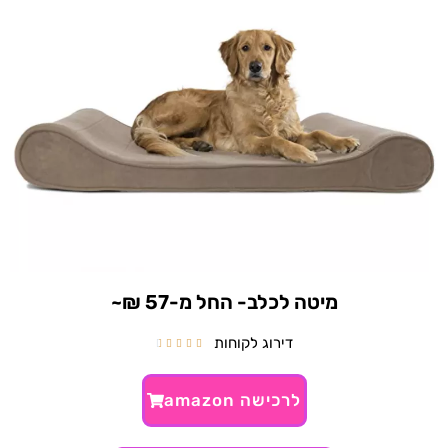
מיטה לכלב- החל מ-57 ₪~
דירוג לקוחות





לרכישה amazon