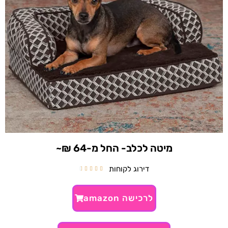
מיטה לכלב- החל מ-64 ₪~
דירוג לקוחות





לרכישה amazon