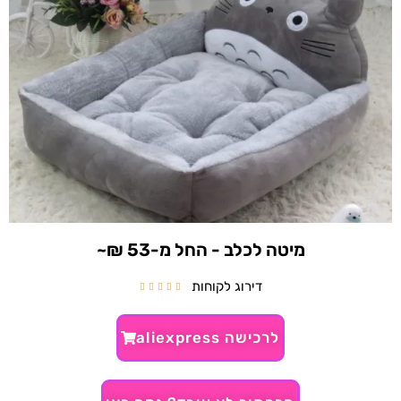
מיטה לכלב - החל מ-53 ₪~
דירוג לקוחות





לרכישה aliexpress