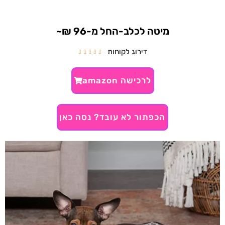
מיטה לכלב-החל מ-96 ₪~
דירוג לקוחות





לרכישה amazon
הכפתור לא עובד? נסה כאן