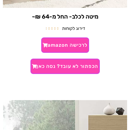
מיטה לכלב- החל מ-64 ₪~
דירוג לקוחות





לרכישה amazon
הכפתור לא עובד? נסה כאן