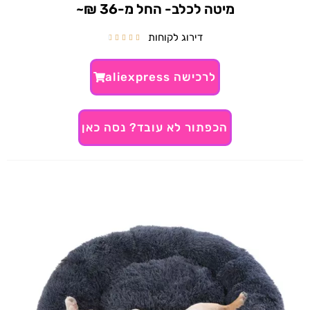
מיטה לכלב- החל מ-36 ₪~
דירוג לקוחות





לרכישה aliexpress
הכפתור לא עובד? נסה כאן