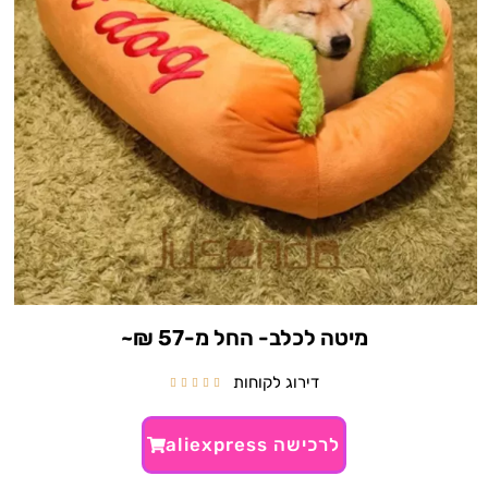
מיטה לכלב- החל מ-57 ₪~
דירוג לקוחות





לרכישה aliexpress