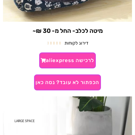
מיטה לכלב- החל מ- 30 ₪~
דירוג לקוחות





לרכישה aliexpress
הכפתור לא עובד? נסה כאן