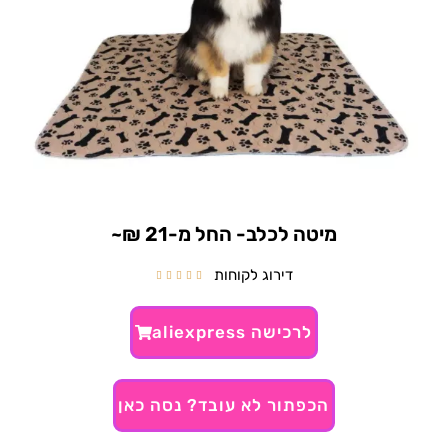
מיטה לכלב- החל מ-21 ₪~
דירוג לקוחות





לרכישה aliexpress
הכפתור לא עובד? נסה כאן