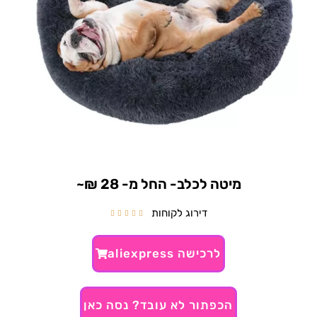
מיטה לכלב- החל מ- 28 ₪~
דירוג לקוחות





לרכישה aliexpress
הכפתור לא עובד? נסה כאן