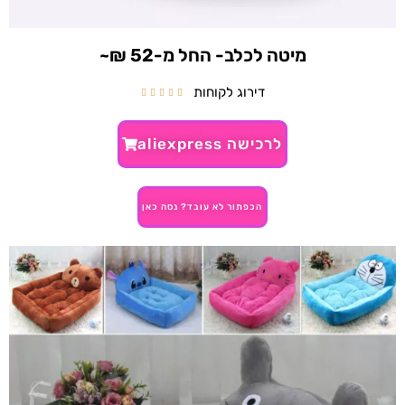
מיטה לכלב- החל מ-52 ₪~
דירוג לקוחות





לרכישה aliexpress
הכפתור לא עובד? נסה כאן