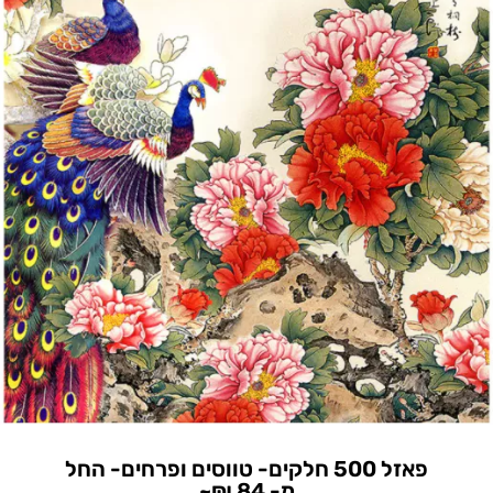
פאזל 500 חלקים- טווסים ופרחים- החל
מ- 84 ₪~