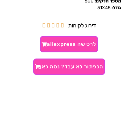
מספר חלקים:
500
גודל:
51X45
דירוג לקוחות





לרכישה aliexpress
הכפתור לא עבד? נסה כאן