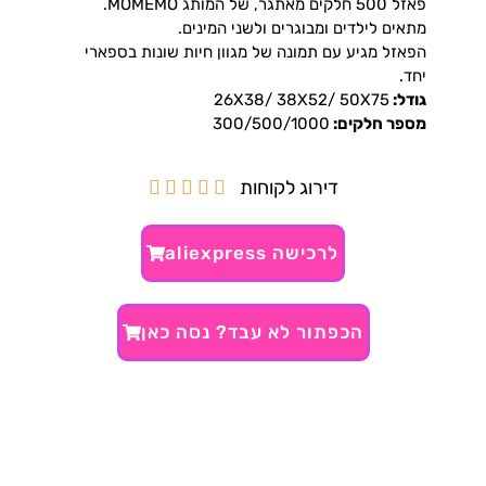
פאזל 500 חלקים מאתגר, של המותג MOMEMO.
מתאים לילדים ומבוגרים ולשני המינים.
הפאזל מגיע עם תמונה של מגוון חיות שונות בספארי
יחד.
גודל:
26X38/ 38X52/ 50X75
מספר חלקים:
300/500/1000
דירוג לקוחות





לרכישה aliexpress
הכפתור לא עבד? נסה כאן