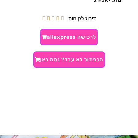
גודל:
21X39.7
דירוג לקוחות





לרכישה aliexpress
הכפתור לא עבד? נסה כאן