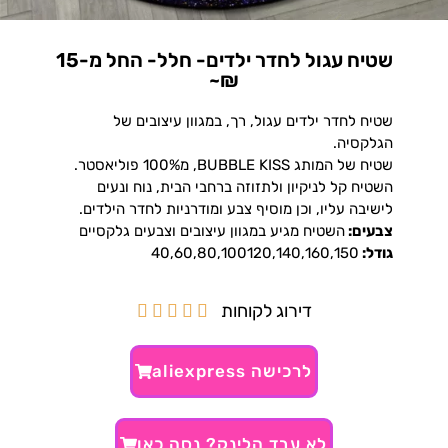
שטיח עגול לחדר ילדים- חלל- החל מ-15
₪~
שטיח לחדר ילדים עגול, רך, במגוון עיצובים של
הגלקסיה.
שטיח של המותג BUBBLE KISS, מ100% פוליאסטר.
השטיח קל לניקיון ולתזוזה ברחבי הבית, נוח ונעים
לישיבה עליו, וכן מוסיף צבע ומודרניות לחדר הילדים.
צבעים:
השטיח מגיע במגוון עיצובים וצבעים גלקסיים
גודל:
40,60,80,100120,140,160,150
דירוג לקוחות





לרכישה aliexpress
לא עבד הלינק? נסה כאן