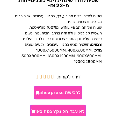
שטיח לחדר שינה ילדים- כוכבים- החל
מ-22 ₪~
שטיח לחדר ילדים מרובע, רך, במגוון עיצובים של כוכבים
בגדלים ובצבעים שונים.
שטיח של המותג WINLIFE, מ100% פוליאסטר.
השטיח קל לניקיון ולתזוזה ברחבי הבית, נוח ונעים
לישיבה עליו, וכן מוסיף צבע ומודרניות לחדר הילדים.
צבעים:
השטיח מגיע במגוון עיצובים וצבעים שונים
גודל:
1000X15000MM, 400X600MM,
500X800MM, 1800X1200MM, 900X600MM,
1900X2800MM
דירוג לקוחות





לרכישה aliexpress
לא עבד הלינק? נסה כאן