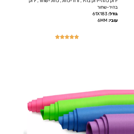
ירוק כהה-ירוק בהיר, ורוד-כחול, כחול-שחור, ירוק
בהיר-שחור
גודל:
61X183
עובי:
6MM