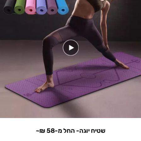
שטיח יוגה- החל מ-58 ₪~