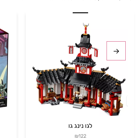
לגו נינגגו משחק
₪47