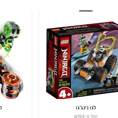
לגו נינג גו
לגו
₪122
₪החל מ