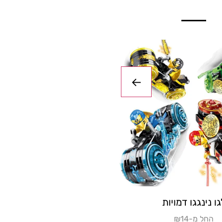
 נינג'גו
לגו נינגגו דמוי
-154
₪החל מ-14