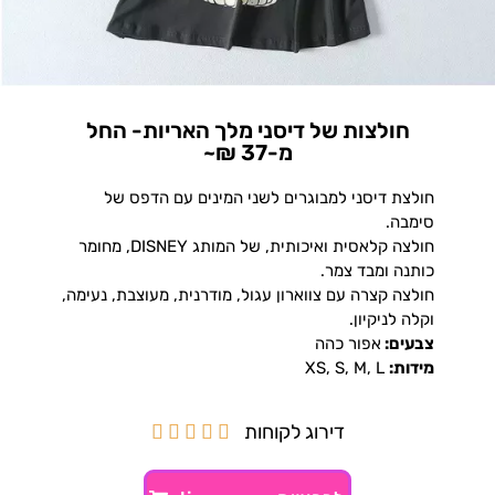
חולצות של דיסני מלך האריות- החל
מ-37 ₪~
חולצת דיסני למבוגרים לשני המינים עם הדפס של
סימבה.
חולצה קלאסית ואיכותית, של המותג DISNEY, מחומר
כותנה ומבד צמר.
חולצה קצרה עם צווארון עגול, מודרנית, מעוצבת, נעימה,
וקלה לניקיון.
צבעים:
אפור כהה
מידות:
XS, S, M, L
דירוג לקוחות




