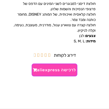
חולצת דיסני למבוגרים לשני המינים עם הדפס של
פרצופי הנסיכות והשמות שלהן.
חולצה קלאסית ואיכותית, של המותג DISNEY, מחומר
כותנה ומבד צמר.
חולצה קצרה עם צווארון עגול, מודרנית, מעוצבת, נעימה,
וקלה לניקיון.
צבעים:
לבן
מידות:
S, M, L
דירוג לקוחות





לרכישה aliexpress