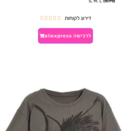
מידות:
S, M, L
דירוג לקוחות





לרכישה aliexpress