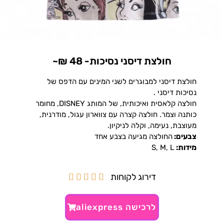
חולצת דיסני נסיכות- 48 ₪~
חולצת דיסני למבוגרים לשני המינים עם הדפס של
נסיכות דיסני .
חולצה קלאסית ואיכותית, של המותג DISNEY, מחומר
כותנה וצמר. חולצה קצרה עם צווארון עגול, מודרנית,
מעוצבת, נעימה, וקלה לניקיון.
צבעים:
החולצה מגיעה בצבע אחד
מידות:
S, M, L
דירוג לקוחות





לרכישה aliexpress