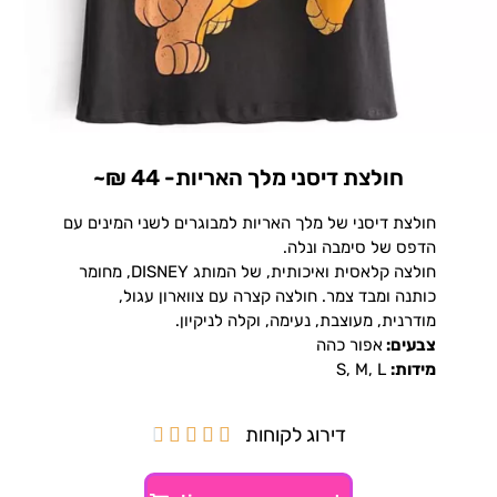
חולצת דיסני מלך האריות- 44 ₪~
חולצת דיסני של מלך האריות למבוגרים לשני המינים עם
הדפס של סימבה ונלה.
חולצה קלאסית ואיכותית, של המותג DISNEY, מחומר
כותנה ומבד צמר. חולצה קצרה עם צווארון עגול,
מודרנית, מעוצבת, נעימה, וקלה לניקיון.
צבעים:
אפור כהה
מידות:
S, M, L
דירוג לקוחות




