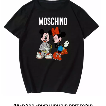
חולצת דיסני מיקי ומיני מאוס- החל מ-45