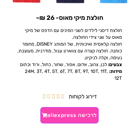
חולצת מיקי מאוס- 26 ₪~
חולצת דיסני לילדים לשני המינים עם הדפס של מיקי
מאוס על שני צידי החולצה.
חולצה קלאסית ואיכותית, של המותג DISNEY, מחומר
כותנה. חולצה קצרה עם צווארון עגול, מודרנית, מעוצבת,
נעימה, וקלה לניקיון.
צבעים:
לבן, צהוב, אדום, אפור, שחור, כחול, ורוד וכתום
מידות:
24M, 3T, 4T, 5T, 6T, 7T, 8T, 9T, 10T, 11T,
12T
דירוג לקוחות





לרכישה aliexpress