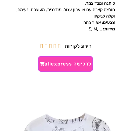
כותנה ומבד צמר.
חולצה קצרה עם צווארון עגול, מודרנית, מעוצבת, נעימה,
וקלה לניקיון.
צבעים:
אפור כהה
מידות:
S, M, L
דירוג לקוחות





לרכישה aliexpress