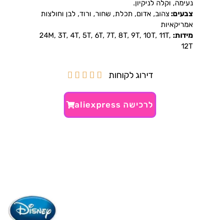
נעימה, וקלה לניקיון.
צבעים:
צהוב, אדום, תכלת, שחור, ורוד, לבן וחולצות
אמריקאיות
מידות:
24M, 3T, 4T, 5T, 6T, 7T, 8T, 9T, 10T, 11T,
12T
דירוג לקוחות





לרכישה aliexpress