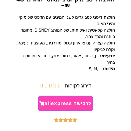
₪~
חולצת דיסני למבוגרים לשני המינים עם הדפס של מיקי
ומיני מאוס.
חולצה קלאסית ואיכותית, של המותג DISNEY, מחומר
כותנה ומבד צמר.
חולצה קצרה עם צווארון עגול, מודרנית, מעוצבת, נעימה,
וקלה לניקיון.
צבעים:
לבן, שחור, צהוב, כחול, ירוק, ורוד, אדום וורוד
בהיר
מידות:
S, M, L
דירוג לקוחות





לרכישה aliexpress