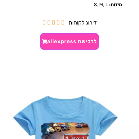
מידות:
S, M, L
דירוג לקוחות





לרכישה aliexpress