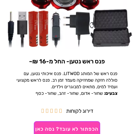
פנס ראש נטען- החל מ-16 ₪~
פנס ראש של המותג LITWOD. פנס איכותי נטען, עם
סוללה חזקה שמחזיקה מעמד זמן רב. פנס לראש מקצועי
ועמיד למים, מתאים למבוגרים וילדים.
צבעים:
שחור- אדום, שחור- זהב, שחור- כסף
דירוג לקוחות





הכפתור לא עובד? נסה כאן