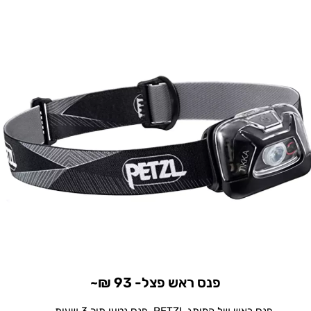
פנס ראש פצל- 93 ₪~
פנס ראש של המותג PETZL. פנס נטען תוך 3 שעות