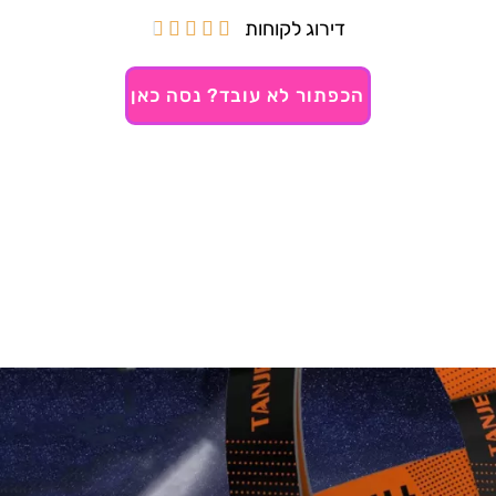
דירוג לקוחות





הכפתור לא עובד? נסה כאן