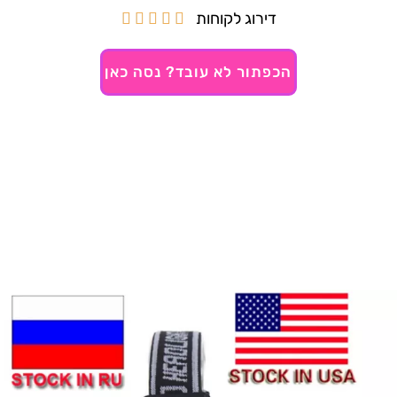
דירוג לקוחות





הכפתור לא עובד? נסה כאן