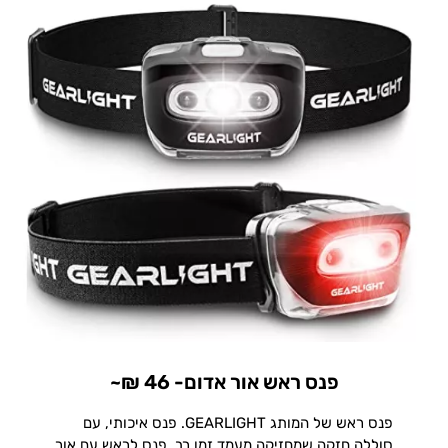
פנס ראש אור אדום- 46 ₪~
פנס ראש של המותג GEARLIGHT. פנס איכותי, עם
סוללה חזקה שמחזיקה מעמד זמן רב. פנס לראש עם אור