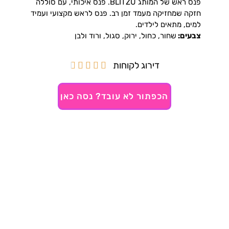
פנס ראש של המותג BLITZU. פנס איכותי, עם סוללה
חזקה שמחזיקה מעמד זמן רב. פנס לראש מקצועי ועמיד
למים, מתאים לילדים.
צבעים:
שחור, כחול, ירוק, סגול, ורוד ולבן
דירוג לקוחות





הכפתור לא עובד? נסה כאן