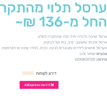
ערסל תלוי מהתקרה
החל מ-136 ₪~
ערסל ישיבה נדנדה יחיד תלוי מהתקרה לסלון.
ערסל איכותי ומעוצב, יציב, נוח וקל לניקיון.
הערסל מתאים לילדים ומבוגרים לגינה, לבית, לחדר שינה או למרפסת.
צבעים:
שחור ולבן
מידות:
60X80X120
דירוג לקוחות





לרכישה AliExpress