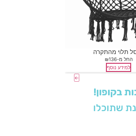
ערסל לח
₪החל מ-
למידע
סל תלוי מהתקרה
₪החל מ-136
למידע נוסף
ת בקופון!
נת שתוכלו