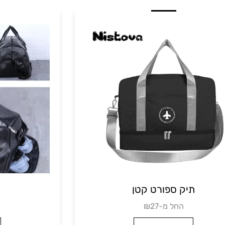
תיק צד לנשים
תיק ספור
₪73
₪החל מ-27