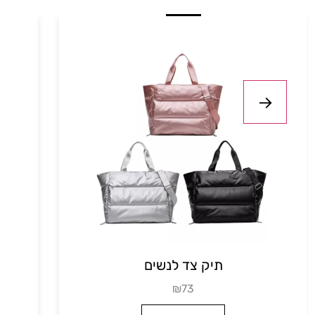
תיק גב גדול
₪68