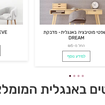
H
משפטי מוטיבציה ב
REAM
₪החל מ-19
₪החל מ-5
למידע נוסף
למידע נ
ם באנגלית המומלצי