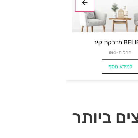
אנגלית- מדבקת
מדבקת קיר BELIEVE
D
₪החל מ-4
למידע נוסף
וסף
ם ביותר