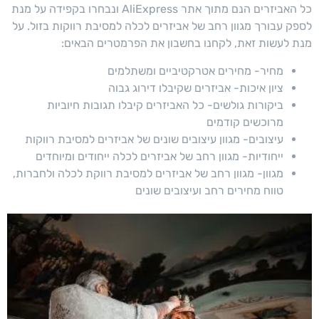
כל האביזרים הנם מתוך אתר AliExpress ונבחרו בקפידה על מנת
לספק עבורך מגוון רחב של אביזרים לכלה למסיבת רווקות בזול. על
מנת לעשות זאת, לקחנו בחשבון את הפרמטרים הבאים:
מחיר- מחירים אטרקטיביים ומשתלמים
ציון איכות- אביזרים שקיבלו דירוג גבוה
ביקורות גולשים- כל האביזרים קיבלו תגובות חיוביות
מרוכשים קודמים
עיצובים- מגוון עיצובים שונים של אביזרים למסיבת רווקות
ייחודיות- מגוון רחב של אביזרים לכלה ייחודים ומיוחדים
מגוון- מגוון רחב של אביזרים למסיבת רווקת לכלה ולחברות,
טווח מחירים רחב ועיצובים שונים