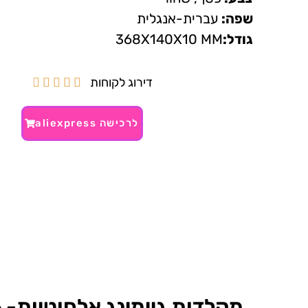
שפה:
עברית-אנגלית
גודל:
368X140X10 MM
דירוג לקוחות





לרכישה aliexpress
מקלדות גיימינג אלחוטיות- 16 ₪~