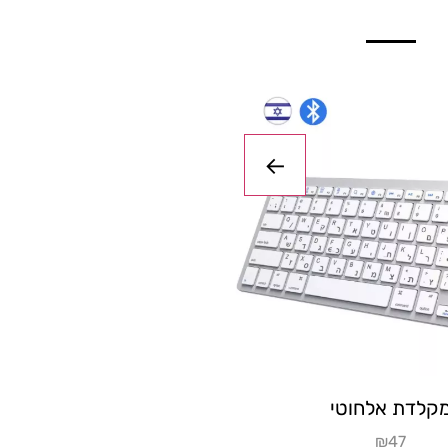
מקלדת אלחוטי
מ
₪47