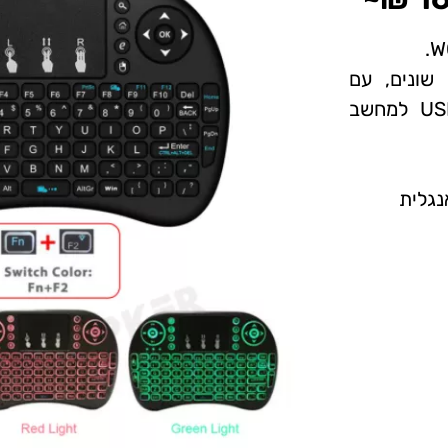
שונים, עם
משטח טאצ' נוח , שמתחברת באמצעות USB למחשב
נגלית