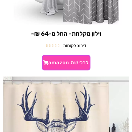
וילון מקלחת- החל מ-64 ₪~
דירוג לקוחות





לרכישה amazon