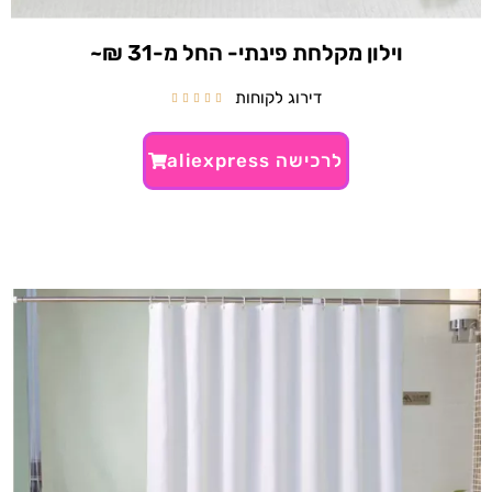
וילון מקלחת פינתי- החל מ-31 ₪~
דירוג לקוחות





לרכישה aliexpress