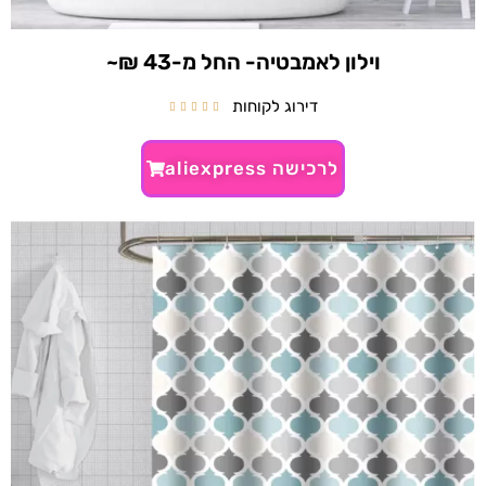
וילון לאמבטיה- החל מ-43 ₪~
דירוג לקוחות





לרכישה aliexpress