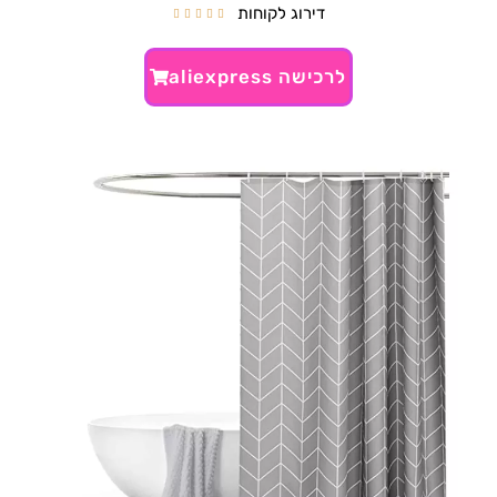
דירוג לקוחות





לרכישה aliexpress