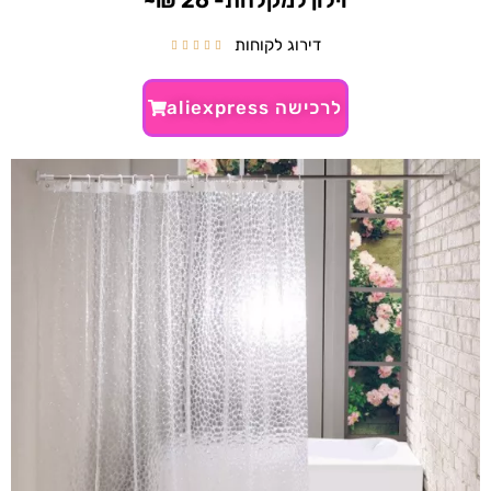
וילון למקלחת- 26 ₪~
דירוג לקוחות





לרכישה aliexpress