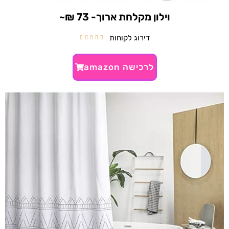
וילון מקלחת ארוך- 73 ₪~
דירוג לקוחות





לרכישה amazon