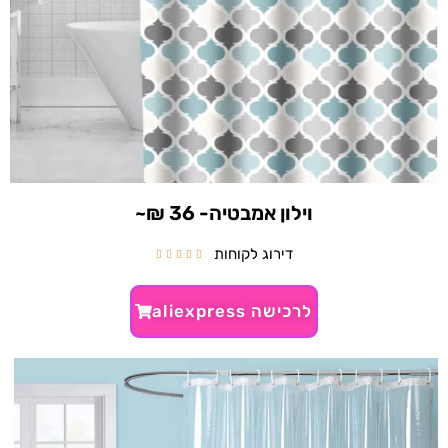
וילון אמבטיה- 36 ₪~
דירוג לקוחות





לרכישה aliexpress