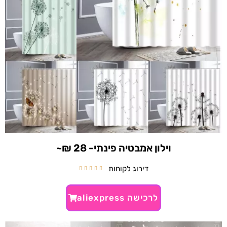
וילון אמבטיה פינתי- 28 ₪~
דירוג לקוחות





לרכישה aliexpress