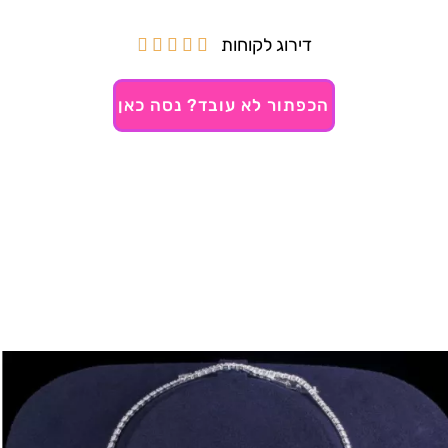
דירוג לקוחות





הכפתור לא עובד? נסה כאן