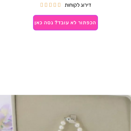
דירוג לקוחות





הכפתור לא עובד? נסה כאן