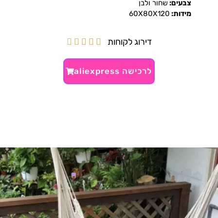
צבעים:
שחור ולבן
מידות:
60X80X120
דירוג לקוחות





לרכישה aliexpress