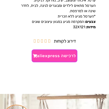
ערסל איכותי ומעוצב, יציב, נוח וקל לניקיון.
הערסל מתאים לילדים ומבוגרים לגינה, לבית, לחדר
שינה או למרפסת.
*הערסל מגיע ללא הכרית
צבעים:
המקרמה מגיע במגוון עיצובים שונים
מידות:
32X121
דירוג לקוחות





לרכישה aliexpress