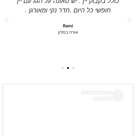
כולל בקבוק יין . יש סאונה על הגג עם יין
חופשי כל היום .חדר נקי ומאורגן .
Rami
אורח במלון