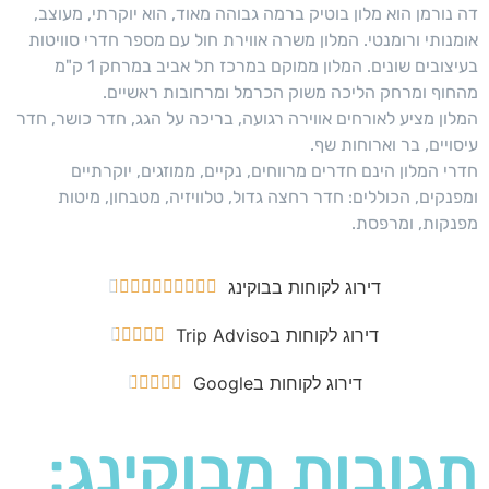
דה נורמן הוא מלון בוטיק ברמה גבוהה מאוד, הוא יוקרתי, מעוצב,
אומנותי ורומנטי. המלון משרה אווירת חול עם מספר חדרי סוויטות
בעיצובים שונים. המלון ממוקם במרכז תל אביב במרחק 1 ק"מ
מהחוף ומרחק הליכה משוק הכרמל ומרחובות ראשיים.
המלון מציע לאורחים אווירה רגועה, בריכה על הגג, חדר כושר, חדר
עיסויים, בר וארוחות שף.
חדרי המלון הינם חדרים מרווחים, נקיים, ממוזגים, יוקרתיים
ומפנקים, הכוללים: חדר רחצה גדול, טלוויזיה, מטבחון, מיטות
מפנקות, ומרפסת.
דירוג לקוחות בבוקינג










דירוג לקוחות בTrip Adviso





דירוג לקוחות בGoogle





תגובות מבוקינג: