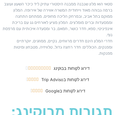
סטאי הוא מלון שנבנה ממבנה היסטורי עתיק ליד כיכר השעון ועוצב
ברמה גבוהה מאוד וייחודית המשרה אווירה של אירופה. המלון
ממוקם בתל אביב, ובמרחק הליכה מחופים, ממתחם התחנה
וממסעדות וברים מומלצים. המלון מציע לאורחים גג עם בריכת
אינפיניטי, ספא, חדר כושר, חמאם, בר ומסעדה איכותית עם מרפסת
נוף.
חדרי המלון הינם חדרים מרווחים, נקיים, ממוזגים, יוקרתיים
ומפנקים, הכוללים: חדר רחצה גדול, טלוויזיה, מטבחון ומיטות
מפנקות.
דירוג לקוחות בבוקינג










דירוג לקוחות בTrip Adviso





דירוג לקוחות בGoogle





תגובות מבוקינג: