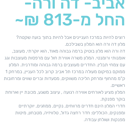
אביב- דה ורה-
החל מ-813 ₪~
רוצים להיות במרכז העניינים אבל להיות בתוך בועה שקטה?
מלון דה ורה הוא המלון בשבילכם.
דה ורה הוא מלון בוטיק ברמה גבוהה מאוד, הוא יוקרתי, מעוצב,
אומנותי ורומנטי. המלון משרה אווירת חול עם מרפסות מעוצבות וגג
עם צמחי תבלין. החדרים מעוצבים ברמה גבוהה ומודרנית. המלון
ממוקם במיקום מעולה במרכז תל אביב קרוב לכל העניין, במרחק 1
ק"מ מהחוף ומרחק הליכה משווקים, מסעדות וברים שווים ומרחובות
ראשיים.
המלון מציע לאורחים אווירה רגועה , עיצוב משגע, מכונת יין וארוחת
בוקר מפנקת.
חדרי המלון הינם חדרים מרווחים, נקיים, ממוזגים, יוקרתיים
ומפנקים, הכוללים: חדר רחצה גדול, טלוויזיה, מטבחון, מיטות
מפנקות ושולחן עבודה.