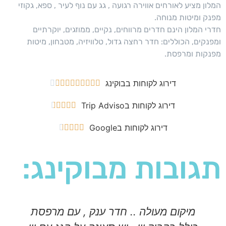
המלון מציע לאורחים אווירה רגועה , גג עם נוף לעיר , ספא, גקוזי
מפנק ומיטות מנוחה.
חדרי המלון הינם חדרים מרווחים, נקיים, ממוזגים, יוקרתיים
ומפנקים, הכוללים: חדר רחצה גדול, טלוויזיה, מטבחון, מיטות
מפנקות ומרפסת.
דירוג לקוחות בבוקינג










דירוג לקוחות בTrip Adviso





דירוג לקוחות בGoogle





תגובות מבוקינג:
מיקום מעולה .. חדר ענק , עם מרפסת