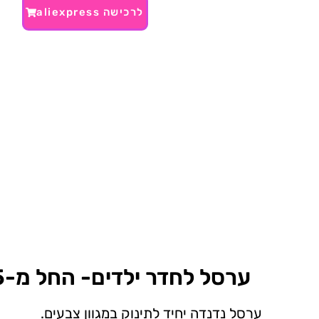
לרכישה aliexpress
ערסל לחדר ילדים- החל מ-75 ₪~
ערסל נדנדה יחיד לתינוק במגוון צבעים.