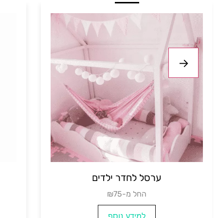
ערסל ישיבה
₪החל מ- 50
למידע נוסף