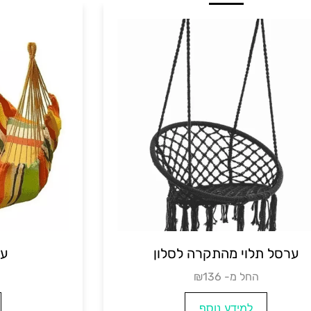
ערסל לחדר ילדים
ערסל תלוי
₪החל מ-75
₪החל 
למידע נוסף
למ