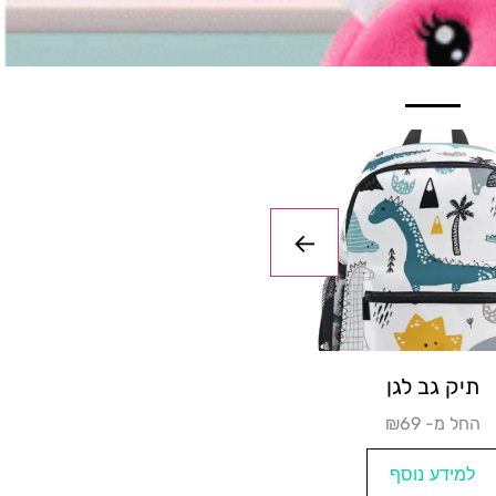
ם לגן לפעוטות
תיק גב ל
₪החל מ-12
₪החל מ- 69
למידע נוסף
למידע נו