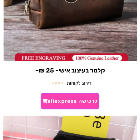
קלמר בעיצוב אישי- 25 ₪~
דירוג לקוחות





לרכישה aliexpress