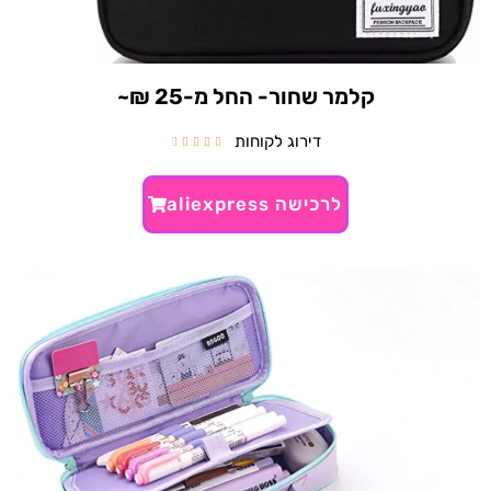
קלמר שחור- החל מ-25 ₪~
דירוג לקוחות





לרכישה aliexpress