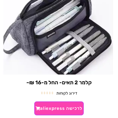
קלמר 2 תאים- החל מ-16 ₪~
דירוג לקוחות





לרכישה aliexpress