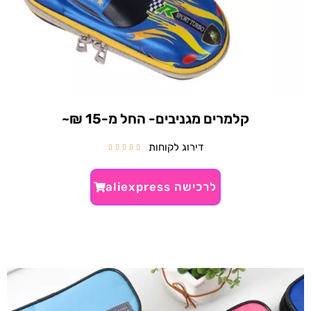
קלמרים מגניבים- החל מ-15 ₪~
דירוג לקוחות





לרכישה aliexpress