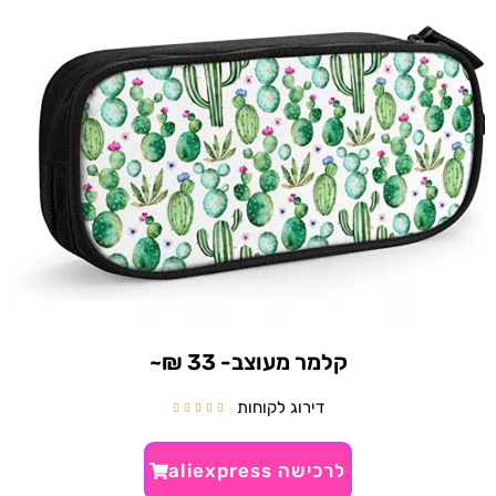
קלמר מעוצב- 33 ₪~
דירוג לקוחות





לרכישה aliexpress