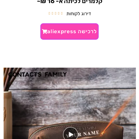
קלמרים לכיתה א- 16 ₪~
דירוג לקוחות





לרכישה aliexpress