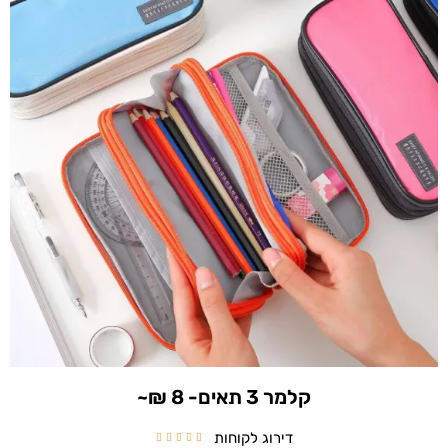
קלמר 3 תאים- 8 ₪~
דירוג לקוחות




