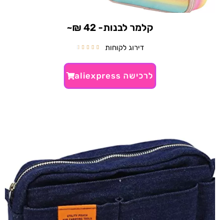
קלמר לבנות- 42 ₪~
דירוג לקוחות





לרכישה aliexpress