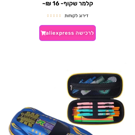
קלמר שקוף- 16 ₪~
דירוג לקוחות





לרכישה aliexpress