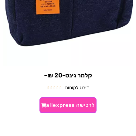
קלמר גינס-20 ₪~
דירוג לקוחות





לרכישה aliexpress