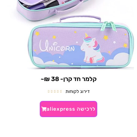
קלמר חד קרן- 38 ₪~
דירוג לקוחות





לרכישה aliexpress