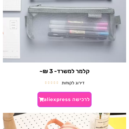
קלמר למשרד- 3 ₪~
דירוג לקוחות





לרכישה aliexpress